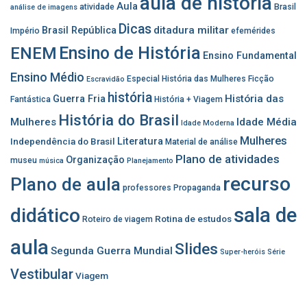
aula de história
Aula
atividade
Brasil
análise de imagens
Dicas
ditadura militar
Brasil República
Império
efemérides
Ensino de História
ENEM
Ensino Fundamental
Ensino Médio
Especial História das Mulheres
Ficção
Escravidão
história
História das
Guerra Fria
Fantástica
História + Viagem
História do Brasil
Mulheres
Idade Média
Idade Moderna
Mulheres
Independência do Brasil
Literatura
Material de análise
Plano de atividades
Organização
museu
música
Planejamento
recurso
Plano de aula
professores
Propaganda
sala de
didático
Rotina de estudos
Roteiro de viagem
aula
Slides
Segunda Guerra Mundial
Super-heróis
Série
Vestibular
Viagem