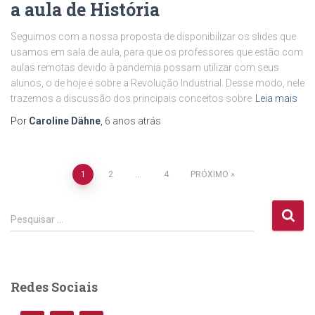
a aula de História
Seguimos com a nossa proposta de disponibilizar os slides que
usamos em sala de aula, para que os professores que estão com
aulas remotas devido à pandemia possam utilizar com seus
alunos, o de hoje é sobre a Revolução Industrial. Desse modo, nele
trazemos a discussão dos principais conceitos sobre
Leia mais
Por
Caroline Dähne
,
6 anos
atrás
Navegação
1
2
…
4
PRÓXIMO
por
P
Pesquisar …
e
posts
s
q
u
Redes Sociais
i
s