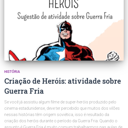
HISTÓRIA
Criação de Heróis: atividade sobre
Guerra Fria
Se você já assistiu algum filme de super-heróis produzido pelo
cinema estadunidense, deve ter percebido que muitos dos vilões
nessas histórias têm origem soviética, isso é resultado da
criação dos heróis durante o período da Guerra Fria. Quando o
assunto é Guerra Fria é muito comum trabalharmos nas aulas de