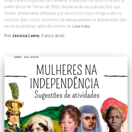
Hoje trarei a sugestão de trabalhar a questão da terra no Brasil, a
partir da Lei de Terras de 1850, destacando as populações que
foram diretamente afetadas por ela e como isso chegou até os
nossos dias como sinônimo de desigualdade na distribuição das
terras brasileiras. além de crimes de
Leia mais
Por
Jessica Leme
,
4 anos
atrás