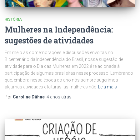
HISTÓRIA
Mulheres na Independência:
sugestões de atividades
Em meio às comemorações e discussões envoltas no
Bicentenário da Independência do Brasil, nossa sugestão de
atividade para o Dia das Mulheres em 2022 é relacionada à
participação de algumas brasileiras nesse processo. Lembrando
que, embora nessa época do ano nós sempre sugerimos
algumas atividades e leituras, as mulheres não
Leia mais
Por
Caroline Dähne
,
4 anos
atrás