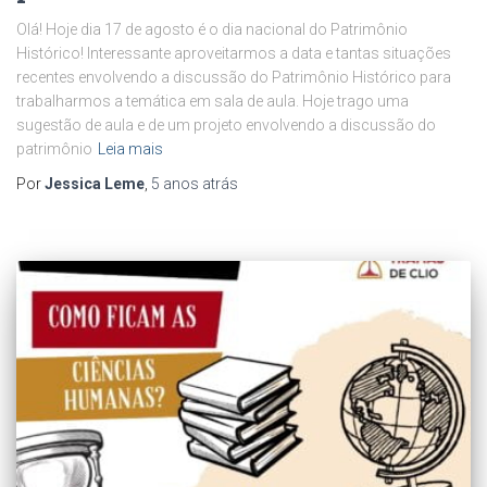
Olá! Hoje dia 17 de agosto é o dia nacional do Patrimônio
Histórico! Interessante aproveitarmos a data e tantas situações
recentes envolvendo a discussão do Patrimônio Histórico para
trabalharmos a temática em sala de aula. Hoje trago uma
sugestão de aula e de um projeto envolvendo a discussão do
patrimônio
Leia mais
Por
Jessica Leme
,
5 anos
atrás