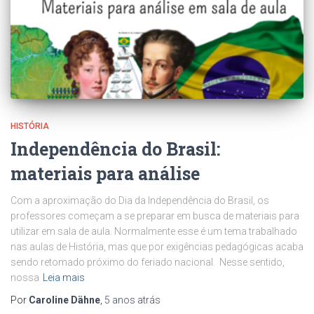
HISTÓRIA
Independência do Brasil:
materiais para análise
Com a aproximação do Dia da Independência do Brasil, os
professores começam a se preparar em busca de materiais para
utilizar em sala de aula. Normalmente esse é um tema trabalhado
nas aulas de História, mas que por exigências pedagógicas acaba
sendo retomado próximo do feriado nacional. Nesse sentido,
nossa
Leia mais
Por
Caroline Dähne
,
5 anos
atrás