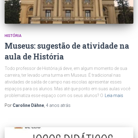
HISTÓRIA
Museus: sugestão de atividade na
aula de História
Todo professor de História já deve, em algum momento de sua
carreira, ter levado uma turma em Museus. É tradicional nas
atividades de saída de campo nas escolas apresentar esses
espaços para os alunos. Mas até que ponto em suas aulas você
problematiza esse espaço com os seus alunos? O
Leia mais
Por
Caroline Dähne
,
4 anos
atrás