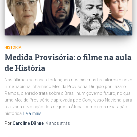
HISTÓRIA
Medida Provisória: o filme na aula
de História
Nas últimas semanas foi lançado nos cinemas brasileiros o novo
filme nacional chamado Medida Provisória. Dirigido por Lázaro
Ramos, o enredo trata sobre o Brasil num governo futuro, no qual
uma Medida Provisória é aprovada pelo Congresso Nacional para
realizar a devolução dos negros à África, como uma reparação
histórica
Leia mais
Por
Caroline Dähne
,
4 anos
atrás