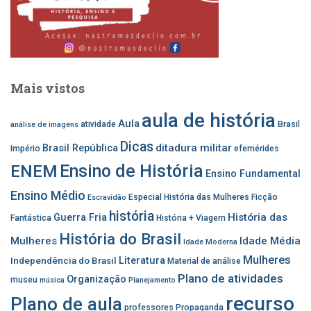
Mais vistos
aula de história
Aula
atividade
Brasil
análise de imagens
Dicas
ditadura militar
Brasil República
Império
efemérides
Ensino de História
ENEM
Ensino Fundamental
Ensino Médio
Especial História das Mulheres
Ficção
Escravidão
história
História das
Guerra Fria
Fantástica
História + Viagem
História do Brasil
Mulheres
Idade Média
Idade Moderna
Mulheres
Independência do Brasil
Literatura
Material de análise
Plano de atividades
Organização
museu
música
Planejamento
recurso
Plano de aula
professores
Propaganda