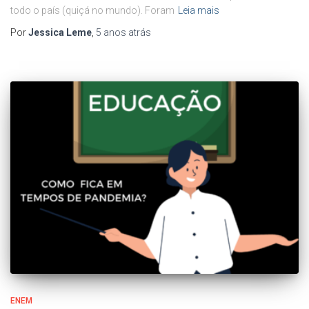
todo o país (quiçá no mundo). Foram
Leia mais
Por
Jessica Leme
,
5 anos
atrás
ENEM