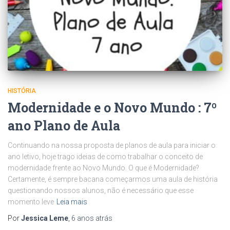
HISTÓRIA
Modernidade e o Novo Mundo : 7º
ano Plano de Aula
Continuando na nossa proposta de planos de aula para iniciar o
ano letivo, hoje trago ideias de como trabalhar o conceito de
modernidade frente ao Novo Mundo. O que é Modernidade?
Certamente, é sempre bacana começarmos uma aula de história
questionando nossos alunos, não é necessário que esse
momento leve
Leia mais
Por
Jessica Leme
,
6 anos
atrás