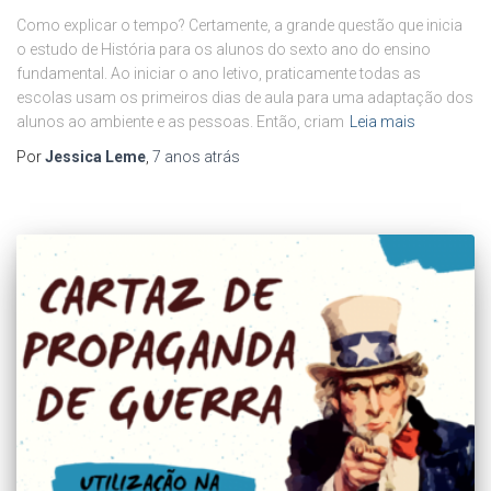
Como explicar o tempo? Certamente, a grande questão que inicia
o estudo de História para os alunos do sexto ano do ensino
fundamental. Ao iniciar o ano letivo, praticamente todas as
escolas usam os primeiros dias de aula para uma adaptação dos
alunos ao ambiente e as pessoas. Então, criam
Leia mais
Por
Jessica Leme
,
7 anos
atrás