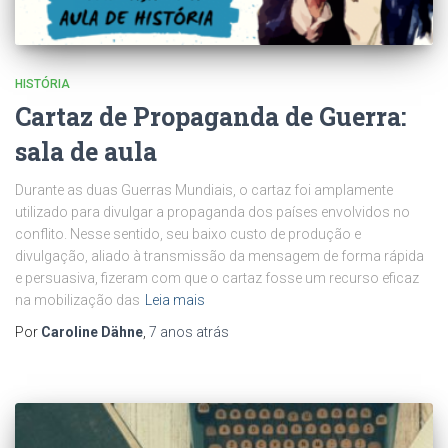
HISTÓRIA
Cartaz de Propaganda de Guerra:
sala de aula
Durante as duas Guerras Mundiais, o cartaz foi amplamente
utilizado para divulgar a propaganda dos países envolvidos no
conflito. Nesse sentido, seu baixo custo de produção e
divulgação, aliado à transmissão da mensagem de forma rápida
e persuasiva, fizeram com que o cartaz fosse um recurso eficaz
na mobilização das
Leia mais
Por
Caroline Dähne
,
7 anos
atrás