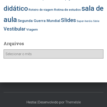
sala de
didático
Rotina de estudos
Roteiro de viagem
aula
Slides
Segunda Guerra Mundial
Super-heróis
Série
Vestibular
Viagem
Arquivos
A
r
q
u
i
v
o
s
Hestia | Desenvolvido por
ThemeIsle