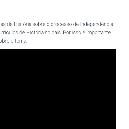
ulas de História sobre o processo de Independência
rrículos de História no país. Por isso é importante
obre o tema.