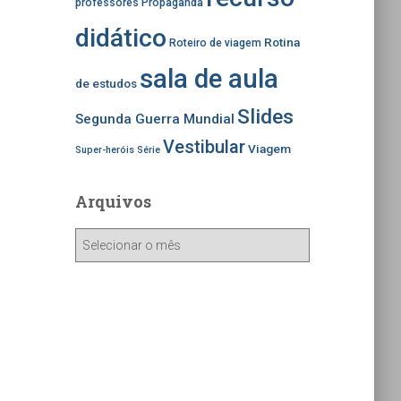
professores
Propaganda
didático
Rotina
Roteiro de viagem
sala de aula
de estudos
Slides
Segunda Guerra Mundial
Vestibular
Viagem
Super-heróis
Série
Arquivos
A
r
q
u
i
v
o
s