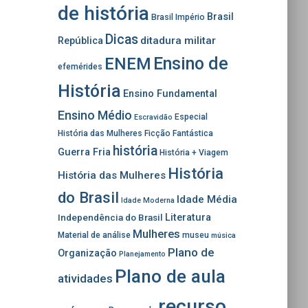
de história
Brasil
Brasil Império
Dicas
ditadura militar
República
Ensino de
ENEM
efemérides
História
Ensino Fundamental
Ensino Médio
Especial
Escravidão
História das Mulheres
Ficção Fantástica
história
Guerra Fria
História + Viagem
História
História das Mulheres
do Brasil
Idade Média
Idade Moderna
Independência do Brasil
Literatura
Mulheres
Material de análise
museu
música
Plano de
Organização
Planejamento
Plano de aula
atividades
recurso