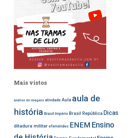
b
a
u
o
g
b
o
r
e
k
a
m
Mais vistos
aula de
Aula
atividade
análise de imagens
história
Dicas
Brasil República
Brasil Império
Ensino
ENEM
ditadura militar
efemérides
de História
Ensino