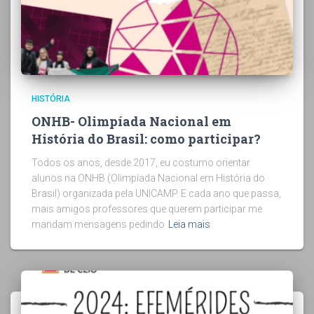
HISTÓRIA
ONHB- Olimpíada Nacional em
História do Brasil: como participar?
Todos os anos, desde 2017, eu costumo orientar
alunos na ONHB (Olimpíada Nacional em História do
Brasil) organizada pela UNICAMP. E cada ano que passa,
mais amigos professores que querem participar me
mandam mensagens pedindo
Leia mais