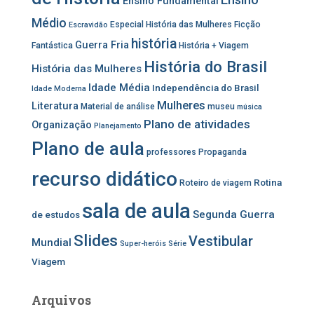
Ensino Fundamental
Médio
Especial História das Mulheres
Ficção
Escravidão
história
Guerra Fria
Fantástica
História + Viagem
História do Brasil
História das Mulheres
Idade Média
Independência do Brasil
Idade Moderna
Mulheres
Literatura
Material de análise
museu
música
Plano de atividades
Organização
Planejamento
Plano de aula
professores
Propaganda
recurso didático
Rotina
Roteiro de viagem
sala de aula
Segunda Guerra
de estudos
Slides
Vestibular
Mundial
Super-heróis
Série
Viagem
Arquivos