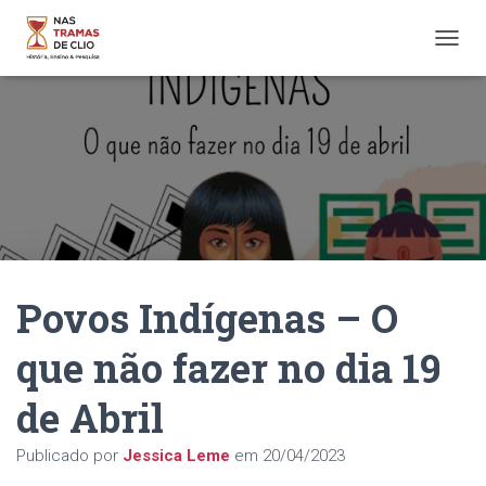
A
L
T
E
R
N
A
R
N
A
V
E
Povos Indígenas – O
G
A
Ç
que não fazer no dia 19
Ã
O
de Abril
Publicado por
Jessica Leme
em
20/04/2023