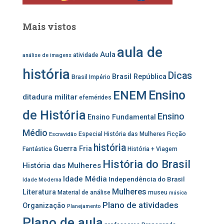
Mais vistos
aula de
Aula
atividade
análise de imagens
história
Dicas
Brasil República
Brasil Império
Ensino
ENEM
ditadura militar
efemérides
de História
Ensino
Ensino Fundamental
Médio
Especial História das Mulheres
Ficção
Escravidão
história
Guerra Fria
Fantástica
História + Viagem
História do Brasil
História das Mulheres
Idade Média
Independência do Brasil
Idade Moderna
Mulheres
Literatura
Material de análise
museu
música
Plano de atividades
Organização
Planejamento
Plano de aula