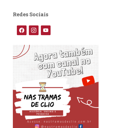
q
u
Redes Sociais
i
s
a
f
i
y
r
a
n
o
p
o
c
s
u
r
e
t
t
:
b
a
u
o
g
b
o
r
e
k
a
m