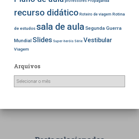
professores
Propaganda
recurso didático
Rotina
Roteiro de viagem
sala de aula
Segunda Guerra
de estudos
Slides
Vestibular
Mundial
Super-heróis
Série
Viagem
Arquivos
A
r
q
u
i
v
o
s