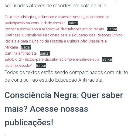
ser usadas através de recortes em sala de aula.
Guia-metodologico_-educacao-e-relacoes-raciais_-apostando-na-
participacao-da-comunidade-escolar
Baixar
Recriar-a-escola-sob-a-respectiva-das-relacoes-etnico-raciais
Baixar
Diretrizes-Curriculares-Nacionais-para-a-Educacao-das-Relacoes-Etnico-
Raciais-e-para-o-Ensino-de-Historia-e-Cultura-Afro-Brasileira-e-
Africana
Baixar
Cartilha-antirracista
Baixar
EBOOK_21-Textos-para-discutir-racismo-em-sala-de-aula
Baixar
racismo_escola-1
Baixar
Todos os textos estão sendo compartilhados com intuito
de contribuir ao estudo Educação Antirracista.
Consciência Negra: Quer saber
mais? Acesse nossas
publicações!