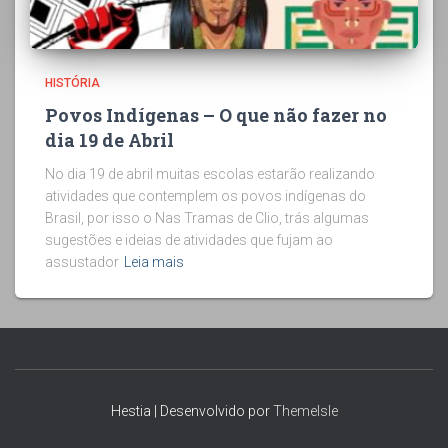
HISTÓRIA
Povos Indígenas – O que não fazer no
dia 19 de Abril
No dia 19 de abril muitas escolas estarão realizando
atividades que contemplem os povos indígenas do
Brasil, por isso o Nas Tramas de Clio, trás algumas
sugestões e ideias de atividades que fujam ao
assustador
Leia mais
Hestia | Desenvolvido por
ThemeIsle