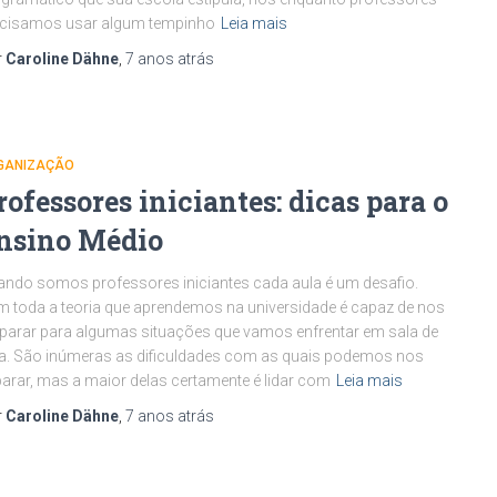
ecisamos usar algum tempinho
Leia mais
r
Caroline Dähne
,
7 anos
atrás
GANIZAÇÃO
rofessores iniciantes: dicas para o
nsino Médio
ndo somos professores iniciantes cada aula é um desafio.
 toda a teoria que aprendemos na universidade é capaz de nos
parar para algumas situações que vamos enfrentar em sala de
a. São inúmeras as dificuldades com as quais podemos nos
arar, mas a maior delas certamente é lidar com
Leia mais
r
Caroline Dähne
,
7 anos
atrás