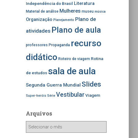
Independência do Brasil
Literatura
Mulheres
Material de análise
museu
música
Plano de
Organização
Planejamento
Plano de aula
atividades
recurso
professores
Propaganda
didático
Rotina
Roteiro de viagem
sala de aula
de estudos
Slides
Segunda Guerra Mundial
Vestibular
Viagem
Super-heróis
Série
Arquivos
A
r
q