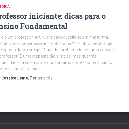
TÓRIA
rofessor iniciante: dicas para o
nsino Fundamental
dia um professor na universidade questionou minha turma, ”
ndo vocês se perceberam professores?” Lembro me até hoje
resposta de um amigo, “Quando fui chamado por uma criança,
professor” É uma resposta tão simples, mas que trás
fundidade na sua análise, nos tornamos professores quando
ssos alunos
Leia mais
r
Jessica Leme
,
7 anos
atrás