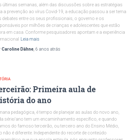
 últimas semanas, além das discussões sobre as estratégias
a a prevenção ao vírus Covid-19, a educação passou a ser tema
 debates entre os seus profissionais, o governo e os
ponsáveis por milhões de crianças e adolescentes que estão
ra em casa. Conforme pesquisadores apontam e a experiência
ernacional
Leia mais
r
Caroline Dähne
,
6 anos
atrás
TÓRIA
erceirão: Primeira aula de
istória do ano
ana pedagógica, é tempo de planejar as aulas do novo ano,
a série/ano tem um encaminhamento específico, e quando
amos do famoso terceirão, ou terceiro ano do Ensino Médio,
o não é diferente. Independente do recorte de conteúdo
gramático que sua escola estipula, nós enquanto professores