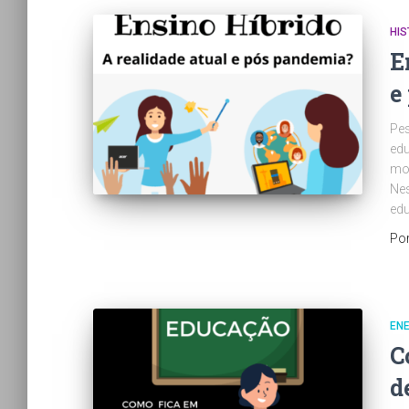
HIS
E
e
Pes
edu
mod
Nes
edu
Po
EN
C
d