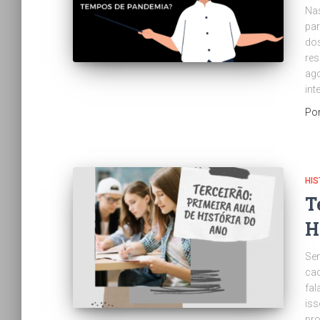
Nas
par
dos
res
ago
int
Po
HIS
T
H
Sem
cad
fal
iss
pro