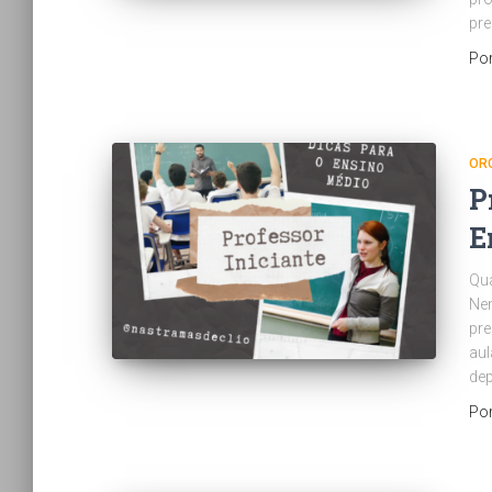
pr
Po
OR
P
E
Qua
Nem
pre
aul
dep
Po