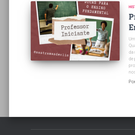
HIS
P
E
Um 
Qua
da 
de 
pro
no
Po