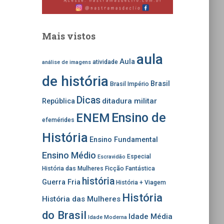
Mais vistos
aula
Aula
atividade
análise de imagens
de história
Brasil
Brasil Império
Dicas
ditadura militar
República
Ensino de
ENEM
efemérides
História
Ensino Fundamental
Ensino Médio
Especial
Escravidão
História das Mulheres
Ficção Fantástica
história
Guerra Fria
História + Viagem
História
História das Mulheres
do Brasil
Idade Média
Idade Moderna