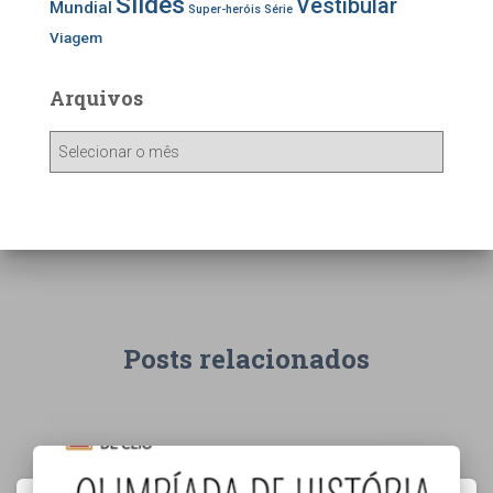
Slides
Vestibular
Mundial
Super-heróis
Série
Viagem
Arquivos
A
r
q
u
i
v
o
s
Posts relacionados