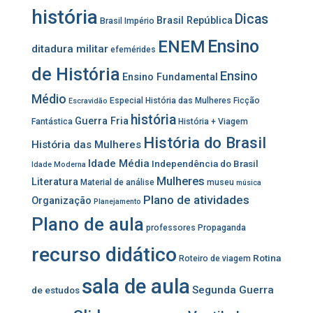
história
Dicas
Brasil República
Brasil Império
Ensino
ENEM
ditadura militar
efemérides
de História
Ensino
Ensino Fundamental
Médio
Especial História das Mulheres
Ficção
Escravidão
história
Guerra Fria
Fantástica
História + Viagem
História do Brasil
História das Mulheres
Idade Média
Independência do Brasil
Idade Moderna
Mulheres
Literatura
Material de análise
museu
música
Plano de atividades
Organização
Planejamento
Plano de aula
professores
Propaganda
recurso didático
Rotina
Roteiro de viagem
sala de aula
Segunda Guerra
de estudos