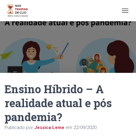
A
L
T
E
R
N
A
R
N
A
V
E
Ensino Híbrido – A
G
A
Ç
realidade atual e pós
Ã
O
pandemia?
Publicado por
Jessica Leme
em
22/09/2020