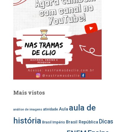
r
e
t
t
:
b
a
u
o
g
b
o
r
e
k
a
m
Mais vistos
aula de
Aula
atividade
análise de imagens
história
Dicas
Brasil República
Brasil Império