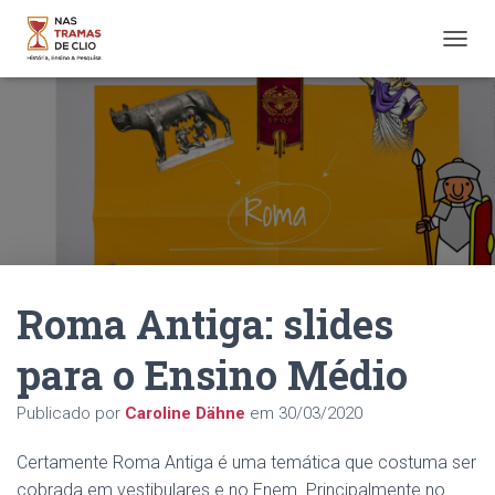
A
L
T
E
R
N
A
R
N
A
V
E
Roma Antiga: slides
G
A
Ç
para o Ensino Médio
Ã
O
Publicado por
Caroline Dähne
em
30/03/2020
Certamente Roma Antiga é uma temática que costuma ser
cobrada em vestibulares e no Enem. Principalmente no