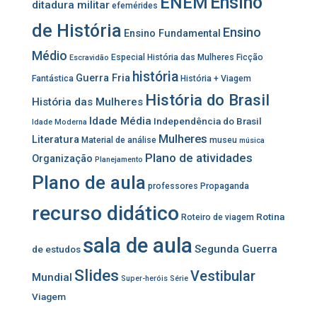
Ensino
ENEM
ditadura militar
efemérides
de História
Ensino
Ensino Fundamental
Médio
Especial História das Mulheres
Ficção
Escravidão
história
Guerra Fria
Fantástica
História + Viagem
História do Brasil
História das Mulheres
Idade Média
Independência do Brasil
Idade Moderna
Mulheres
Literatura
Material de análise
museu
música
Plano de atividades
Organização
Planejamento
Plano de aula
professores
Propaganda
recurso didático
Rotina
Roteiro de viagem
sala de aula
Segunda Guerra
de estudos
Slides
Vestibular
Mundial
Super-heróis
Série
Viagem