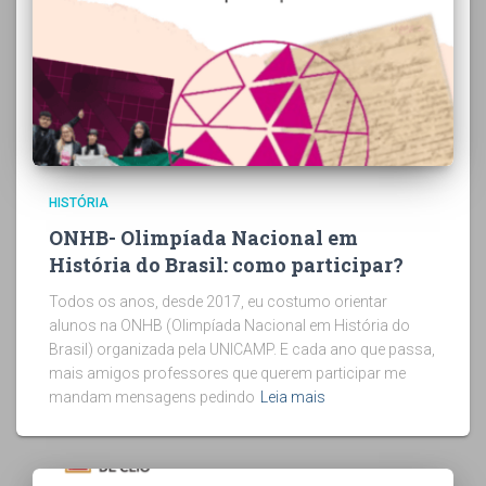
HISTÓRIA
ONHB- Olimpíada Nacional em
História do Brasil: como participar?
Todos os anos, desde 2017, eu costumo orientar
alunos na ONHB (Olimpíada Nacional em História do
Brasil) organizada pela UNICAMP. E cada ano que passa,
mais amigos professores que querem participar me
mandam mensagens pedindo
Leia mais