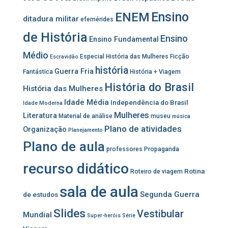
Ensino
ENEM
ditadura militar
efemérides
de História
Ensino
Ensino Fundamental
Médio
Especial História das Mulheres
Ficção
Escravidão
história
Guerra Fria
Fantástica
História + Viagem
História do Brasil
História das Mulheres
Idade Média
Independência do Brasil
Idade Moderna
Mulheres
Literatura
Material de análise
museu
música
Plano de atividades
Organização
Planejamento
Plano de aula
professores
Propaganda
recurso didático
Rotina
Roteiro de viagem
sala de aula
Segunda Guerra
de estudos
Slides
Vestibular
Mundial
Super-heróis
Série