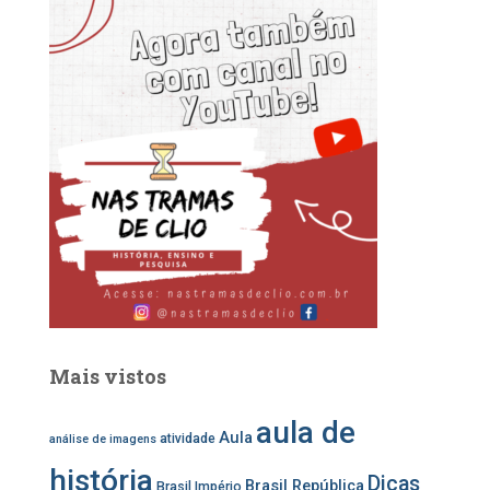
o
c
s
u
r
e
t
t
:
b
a
u
o
g
b
o
r
e
k
a
m
Mais vistos
aula de
Aula
atividade
análise de imagens
história
Dicas
Brasil República
Brasil Império