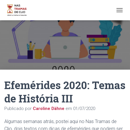
A
L
T
E
R
N
A
R
N
A
V
E
Efemérides 2020: Temas
G
A
Ç
de História III
Ã
O
Publicado por
Caroline Dähne
em
01/07/2020
Algumas semanas atrás, postei aqui no Nas Tramas de
Clio, dois textos com dicas de efemérides que podem ser