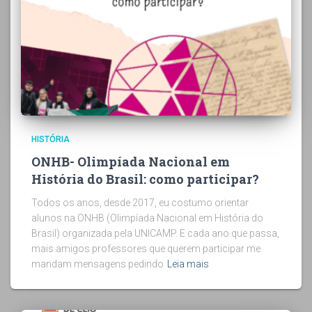
HISTÓRIA
ONHB- Olimpíada Nacional em
História do Brasil: como participar?
Todos os anos, desde 2017, eu costumo orientar
alunos na ONHB (Olimpíada Nacional em História do
Brasil) organizada pela UNICAMP. E cada ano que passa,
mais amigos professores que querem participar me
mandam mensagens pedindo
Leia mais