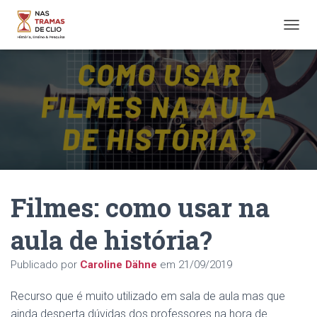
A
L
T
E
R
N
A
R
N
A
V
E
Filmes: como usar na
G
A
Ç
aula de história?
Ã
O
Publicado por
Caroline Dähne
em
21/09/2019
Recurso que é muito utilizado em sala de aula mas que
ainda desperta dúvidas dos professores na hora de