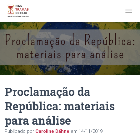
A
L
T
E
R
N
A
R
N
A
V
E
Proclamação da
G
A
Ç
República: materiais
Ã
O
para análise
Publicado por
Caroline Dähne
em
14/11/2019