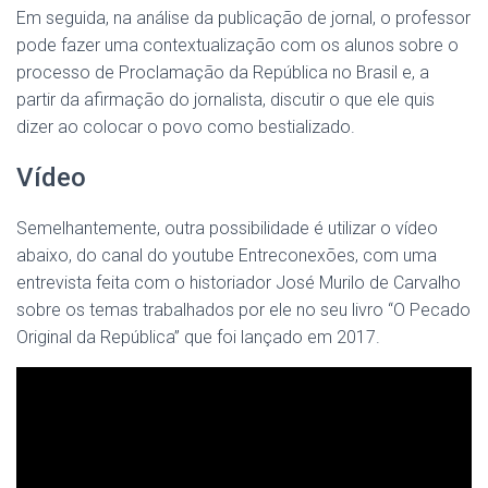
Em seguida, na análise da publicação de jornal, o professor
pode fazer uma contextualização com os alunos sobre o
processo de Proclamação da República no Brasil e, a
partir da afirmação do jornalista, discutir o que ele quis
dizer ao colocar o povo como bestializado.
Vídeo
Semelhantemente, outra possibilidade é utilizar o vídeo
abaixo, do canal do youtube Entreconexões, com uma
entrevista feita com o historiador José Murilo de Carvalho
sobre os temas trabalhados por ele no seu livro “O Pecado
Original da República” que foi lançado em 2017.