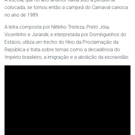
colocada, se tornou então a campeã do Carnaval carioca
no ano de 1989.
A letra composta por Niltinho Tristeza, Preto Jóia,
Vicentinho e Jurandir, e interpretada por Dominguinhos do
Estácio, utiliza um trecho do Hino da Proclamação da
República e trata sobre temas como a decadência do
Império brasileiro, a imigração e a abolição da escravidão.