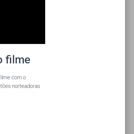
 filme
filme com o
stões norteadoras