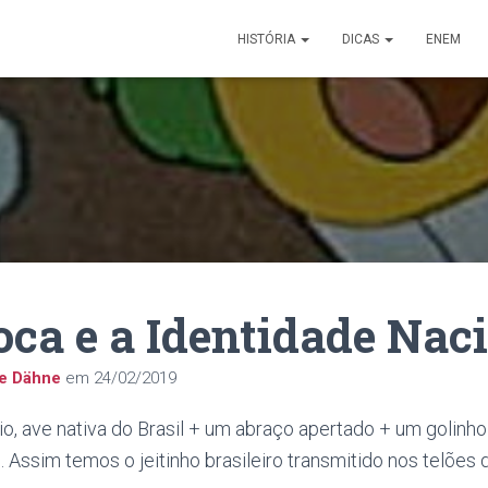
HISTÓRIA
DICAS
ENEM
oca e a Identidade Nac
ne Dähne
em
24/02/2019
io, ave nativa do Brasil + um abraço apertado + um golin
 Assim temos o jeitinho brasileiro transmitido nos telõe