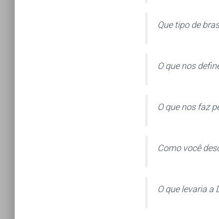
Que tipo de bras
O que nos defin
O que nos faz p
Como você descr
O que levaria a 