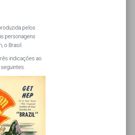
produzida pelos
ois personagens
, o Brasil.
três indicações ao
seguintes.