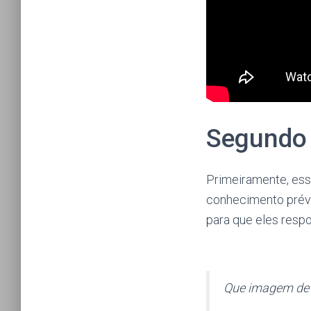
Segundo 
Primeiramente, ess
conhecimento prévi
para que eles resp
Que imagem de br