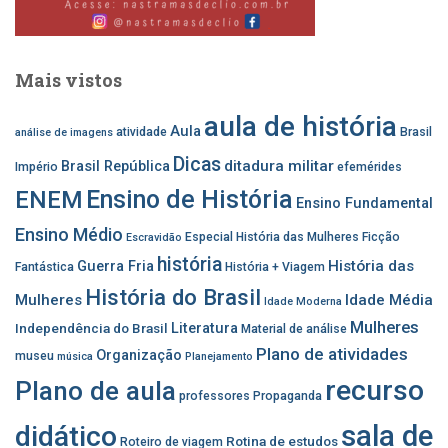
Mais vistos
aula de história
Aula
atividade
Brasil
análise de imagens
Dicas
ditadura militar
Brasil República
Império
efemérides
Ensino de História
ENEM
Ensino Fundamental
Ensino Médio
Especial História das Mulheres
Ficção
Escravidão
história
História das
Guerra Fria
Fantástica
História + Viagem
História do Brasil
Mulheres
Idade Média
Idade Moderna
Mulheres
Independência do Brasil
Literatura
Material de análise
Plano de atividades
Organização
museu
música
Planejamento
recurso
Plano de aula
professores
Propaganda
sala de
didático
Rotina de estudos
Roteiro de viagem