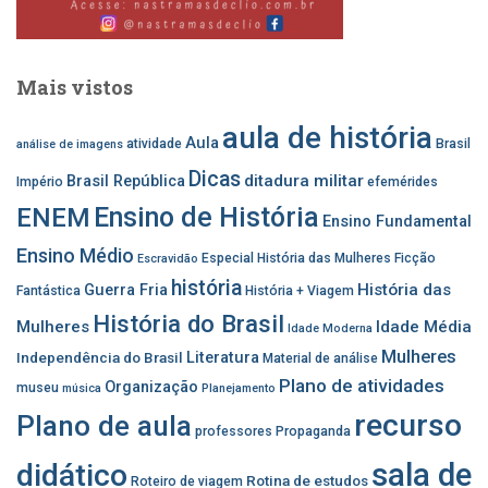
Mais vistos
aula de história
Aula
atividade
Brasil
análise de imagens
Dicas
ditadura militar
Brasil República
Império
efemérides
Ensino de História
ENEM
Ensino Fundamental
Ensino Médio
Especial História das Mulheres
Ficção
Escravidão
história
História das
Guerra Fria
Fantástica
História + Viagem
História do Brasil
Mulheres
Idade Média
Idade Moderna
Mulheres
Independência do Brasil
Literatura
Material de análise
Plano de atividades
Organização
museu
música
Planejamento
recurso
Plano de aula
professores
Propaganda
sala de
didático
Rotina de estudos
Roteiro de viagem