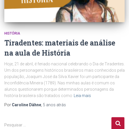
HISTÓRIA
Tiradentes: materiais de análise
na aula de História
Hoje, 21 de abril, é feriado nacional celebrando o Dia de Tiradentes.
Um dos personagens históricos brasileiros mais conhecidos pela
população, Joaquim José da Silva Xavier foi um participante da
Inconfidência Mineira (1789). Nas minhas aulas é comum os
alunos questionarem porque determinados personagens da
história brasileira são tratados como
Leia mais
Por
Caroline Dähne
,
5 anos
atrás
P
Pesquisar …
e