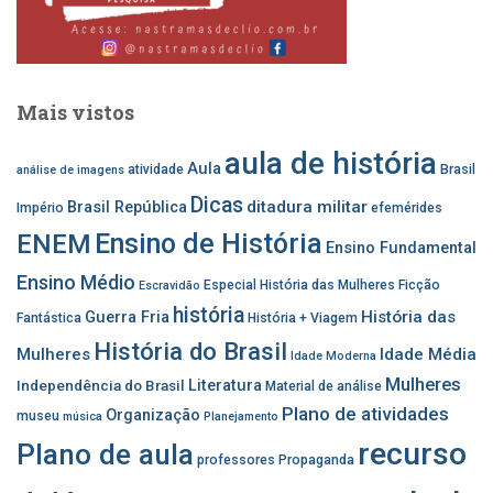
Mais vistos
aula de história
Aula
atividade
Brasil
análise de imagens
Dicas
ditadura militar
Brasil República
Império
efemérides
Ensino de História
ENEM
Ensino Fundamental
Ensino Médio
Especial História das Mulheres
Ficção
Escravidão
história
História das
Guerra Fria
Fantástica
História + Viagem
História do Brasil
Mulheres
Idade Média
Idade Moderna
Mulheres
Independência do Brasil
Literatura
Material de análise
Plano de atividades
Organização
museu
música
Planejamento
recurso
Plano de aula
professores
Propaganda