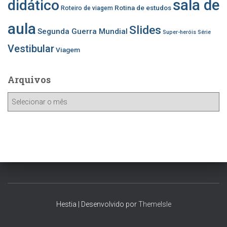
sala de
didático
Rotina de estudos
Roteiro de viagem
aula
Slides
Segunda Guerra Mundial
Super-heróis
Série
Vestibular
Viagem
Arquivos
A
r
q
u
i
v
o
s
Hestia | Desenvolvido por
ThemeIsle