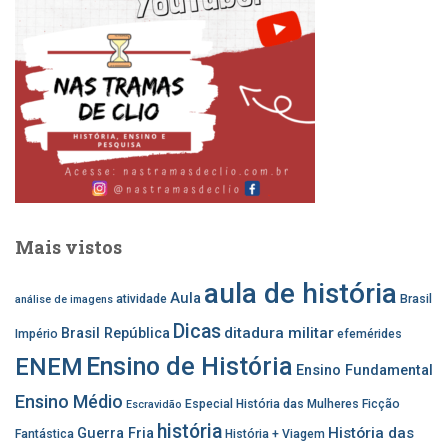
o
g
b
o
r
e
k
a
m
Mais vistos
aula de história
Aula
atividade
Brasil
análise de imagens
Dicas
ditadura militar
Brasil República
Império
efemérides
Ensino de História
ENEM
Ensino Fundamental
Ensino Médio
Especial História das Mulheres
Ficção
Escravidão
história
História das
Guerra Fria
Fantástica
História + Viagem