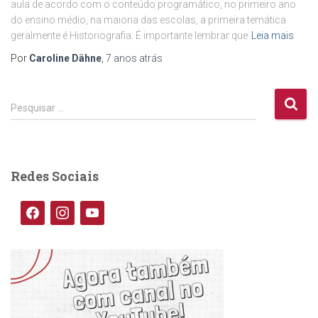
aula de acordo com o conteúdo programático, no primeiro ano
do ensino médio, na maioria das escolas, a primeira temática
geralmente é Historiografia. É importante lembrar que
Leia mais
Por
Caroline Dähne
,
7 anos
atrás
P
Pesquisar …
e
s
q
u
Redes Sociais
i
s
f
i
y
a
r
a
n
o
p
c
s
u
o
r
e
t
t
:
b
a
u