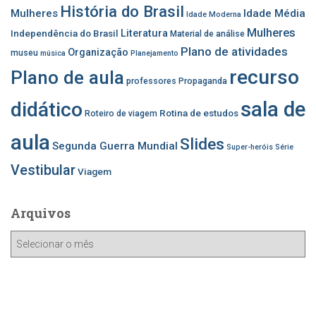
História do Brasil
Mulheres
Idade Média
Idade Moderna
Mulheres
Independência do Brasil
Literatura
Material de análise
Plano de atividades
Organização
museu
música
Planejamento
recurso
Plano de aula
professores
Propaganda
sala de
didático
Rotina de estudos
Roteiro de viagem
aula
Slides
Segunda Guerra Mundial
Super-heróis
Série
Vestibular
Viagem
Arquivos
A
r
q
u
i
v