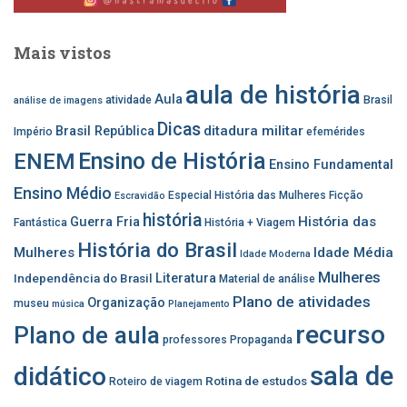
Mais vistos
aula de história
Aula
atividade
Brasil
análise de imagens
Dicas
ditadura militar
Brasil República
Império
efemérides
Ensino de História
ENEM
Ensino Fundamental
Ensino Médio
Especial História das Mulheres
Ficção
Escravidão
história
História das
Guerra Fria
Fantástica
História + Viagem
História do Brasil
Mulheres
Idade Média
Idade Moderna
Mulheres
Independência do Brasil
Literatura
Material de análise
Plano de atividades
Organização
museu
música
Planejamento
recurso
Plano de aula
professores
Propaganda
sala de
didático
Rotina de estudos
Roteiro de viagem