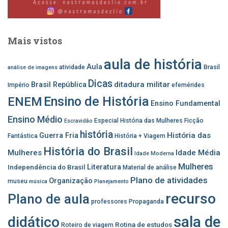
Mais vistos
aula de história
Aula
atividade
Brasil
análise de imagens
Dicas
ditadura militar
Brasil República
Império
efemérides
Ensino de História
ENEM
Ensino Fundamental
Ensino Médio
Especial História das Mulheres
Ficção
Escravidão
história
História das
Guerra Fria
Fantástica
História + Viagem
História do Brasil
Mulheres
Idade Média
Idade Moderna
Mulheres
Independência do Brasil
Literatura
Material de análise
Plano de atividades
Organização
museu
música
Planejamento
recurso
Plano de aula
professores
Propaganda
sala de
didático
Rotina de estudos
Roteiro de viagem