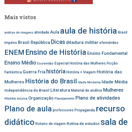
Mais vistos
aula de história
Aula
atividade
Brasil
análise de imagens
Dicas
ditadura militar
Brasil República
Império
efemérides
Ensino de História
ENEM
Ensino Fundamental
Ensino Médio
Especial História das Mulheres
Ficção
Escravidão
história
História das
Guerra Fria
Fantástica
História + Viagem
História do Brasil
Mulheres
Idade Média
Idade Moderna
Mulheres
Independência do Brasil
Literatura
Material de análise
Plano de atividades
Organização
museu
música
Planejamento
recurso
Plano de aula
professores
Propaganda
sala de
didático
Rotina de estudos
Roteiro de viagem