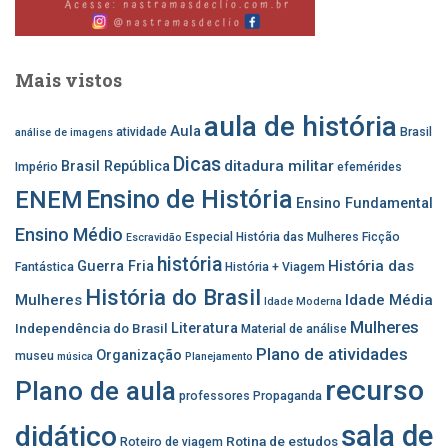
Mais vistos
aula de história
Aula
atividade
Brasil
análise de imagens
Dicas
ditadura militar
Brasil República
Império
efemérides
Ensino de História
ENEM
Ensino Fundamental
Ensino Médio
Especial História das Mulheres
Ficção
Escravidão
história
História das
Guerra Fria
Fantástica
História + Viagem
História do Brasil
Mulheres
Idade Média
Idade Moderna
Mulheres
Independência do Brasil
Literatura
Material de análise
Plano de atividades
Organização
museu
música
Planejamento
recurso
Plano de aula
professores
Propaganda
sala de
didático
Rotina de estudos
Roteiro de viagem