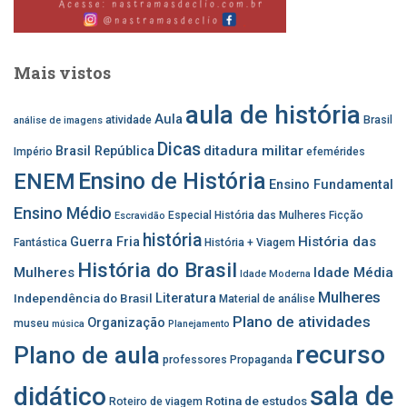
Mais vistos
aula de história
Aula
atividade
Brasil
análise de imagens
Dicas
ditadura militar
Brasil República
Império
efemérides
Ensino de História
ENEM
Ensino Fundamental
Ensino Médio
Especial História das Mulheres
Ficção
Escravidão
história
História das
Guerra Fria
Fantástica
História + Viagem
História do Brasil
Mulheres
Idade Média
Idade Moderna
Mulheres
Independência do Brasil
Literatura
Material de análise
Plano de atividades
Organização
museu
música
Planejamento
recurso
Plano de aula
professores
Propaganda
sala de
didático
Rotina de estudos
Roteiro de viagem