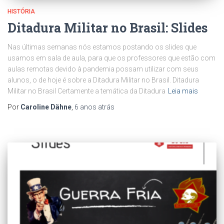
HISTÓRIA
Ditadura Militar no Brasil: Slides
Nas últimas semanas nós estamos postando os slides que
usamos em sala de aula, para que os professores que estão com
aulas remotas devido à pandemia possam utilizar com seus
alunos, o de hoje é sobre a Ditadura Militar no Brasil. Ditadura
Militar no Brasil Certamente a temática da Ditadura
Leia mais
Por
Caroline Dähne
,
6 anos
atrás