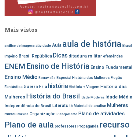
Mais vistos
aula de história
Aula
atividade
Brasil
análise de imagens
Dicas
ditadura militar
Brasil República
Império
efemérides
Ensino de História
ENEM
Ensino Fundamental
Ensino Médio
Especial História das Mulheres
Ficção
Escravidão
história
História das
Guerra Fria
Fantástica
História + Viagem
História do Brasil
Mulheres
Idade Média
Idade Moderna
Mulheres
Independência do Brasil
Literatura
Material de análise
Plano de atividades
Organização
museu
música
Planejamento
recurso
Plano de aula
professores
Propaganda