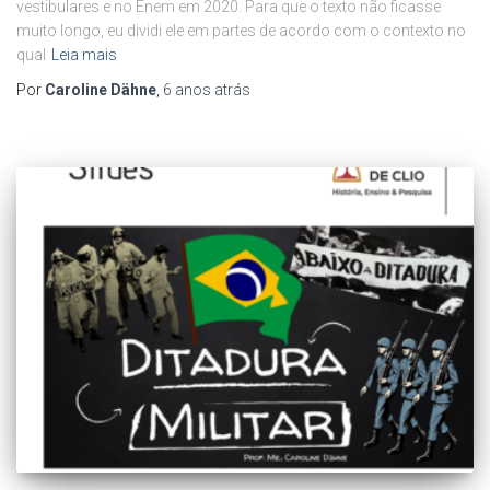
vestibulares e no Enem em 2020. Para que o texto não ficasse
muito longo, eu dividi ele em partes de acordo com o contexto no
qual
Leia mais
Por
Caroline Dähne
,
6 anos
atrás