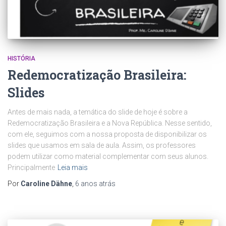
HISTÓRIA
Redemocratização Brasileira:
Slides
Antes de mais nada, a temática do slide de hoje é sobre a
Redemocratização Brasileira e a Nova República. Nesse sentido,
com ele, seguimos com a nossa proposta de disponibilizar os
slides que usamos em sala de aula. Assim, os professores
podem utilizar como material complementar com seus alunos.
Principalmente
Leia mais
Por
Caroline Dähne
,
6 anos
atrás