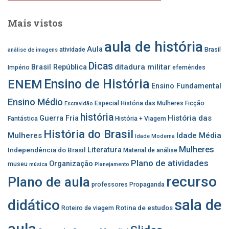
Mais vistos
aula de história
Aula
atividade
Brasil
análise de imagens
Dicas
ditadura militar
Brasil República
Império
efemérides
Ensino de História
ENEM
Ensino Fundamental
Ensino Médio
Especial História das Mulheres
Ficção
Escravidão
história
História das
Guerra Fria
Fantástica
História + Viagem
História do Brasil
Mulheres
Idade Média
Idade Moderna
Mulheres
Independência do Brasil
Literatura
Material de análise
Plano de atividades
Organização
museu
música
Planejamento
recurso
Plano de aula
professores
Propaganda
sala de
didático
Rotina de estudos
Roteiro de viagem
aula