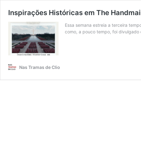
Inspirações Históricas em The Handmai
Essa semana estreia a terceira tempo
como, a pouco tempo, foi divulgado
Nas Tramas de Clio