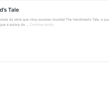
d’s Tale
rada da série que virou sucesso mundial The Handmaid’s Tale, a qual
Inspirações
 que a autora da …
Continue lendo
Históricas
em
The
Handmaid’s
Tale